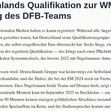
lands Qualifikation zur W
g des DFB-Teams
ationalen Medien haben es kaum registriert. Während alle Auge
n gerichtet waren, hat Deutschland seine Qualifikationsgruppe 
 die selbst eingefleischte Fans überrascht hat. Sechs Siege, z
in der regulären Qualifikation — das klingt nach einer Pflichtü
ikalen Systemwechsels, der bereits 2022 mit Nagelsmanns Amtsa
essen wird: Deutschlands Gruppe war keineswegs ein Selbstläuf
ierkandidat, und die Türkei, die bei der EM 2024 noch im Vierte
rrenten. Dass Nagelsmann beide Teams auf Distanz hielt, zeigt d
scheidende Moment kam im September 2025 in Stockholm — ein 
n 90 Minuten keinen einzigen gefährlichen Abschluss zustand
 jeden Spielaufbau im Keim, und der Stadionsprecher konnte nu