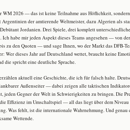
r WM 2026 — das ist keine Teilnahme aus Höflichkeit, sondern
t Argentinien der amtierende Weltmeister, dazu Algerien als sta
ebütant Jordanien. Drei Spiele, drei komplett unterschiedlich
 Ich habe mir jeden Aspekt dieses Teams angesehen — von der 
bis zu den Quoten — und sage Ihnen, wo der Markt das DFB-Te
er: Wer dieses Jahr auf Deutschland wettet, braucht keine Emot
d die spricht eine deutliche Sprache.
zählen aktuell eine Geschichte, die ich für falsch halte. Deut
dankbarer Außenseiter — dabei zeigen alle taktischen Indikator
t, jeden Gegner der Welt in Schwierigkeiten zu bringen. Die Pre
die Effizienz im Umschaltspiel — all das liegt über dem Niveau
ng. Was fehlt, ist die internationale Wahrnehmung. Und genau d
ksame Wettende.