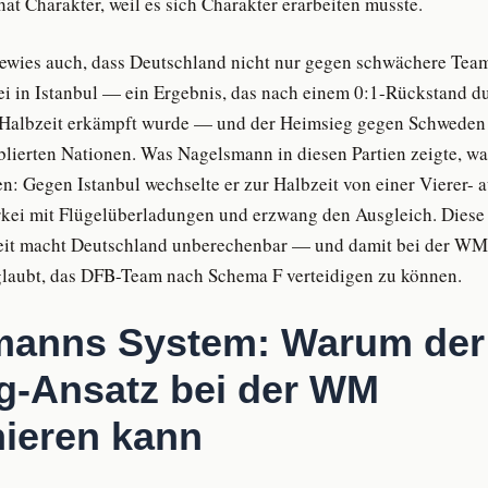
at Charakter, weil es sich Charakter erarbeiten musste.
bewies auch, dass Deutschland nicht nur gegen schwächere Tea
ei in Istanbul — ein Ergebnis, das nach einem 0:1-Rückstand d
e Halbzeit erkämpft wurde — und der Heimsieg gegen Schweden 
lierten Nationen. Was Nagelsmann in diesen Partien zeigte, war
en: Gegen Istanbul wechselte er zur Halbzeit von einer Vierer- a
rkei mit Flügelüberladungen und erzwang den Ausgleich. Diese
it macht Deutschland unberechenbar — und damit bei der WM 
glaubt, das DFB-Team nach Schema F verteidigen zu können.
manns System: Warum der
g-Ansatz bei der WM
nieren kann