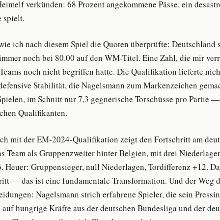
Heimelf verkünden: 68 Prozent angekommene Pässe, ein desaströ
spielt.
 wie ich nach diesem Spiel die Quoten überprüfte: Deutschland 
immer noch bei 80.00 auf den WM-Titel. Eine Zahl, die mir verr
 Teams noch nicht begriffen hatte. Die Qualifikation lieferte nich
defensive Stabilität, die Nagelsmann zum Markenzeichen gemach
pielen, im Schnitt nur 7,3 gegnerische Torschüsse pro Partie — 
schen Qualifikanten.
ich mit der EM-2024-Qualifikation zeigt den Fortschritt am deu
das Team als Gruppenzweiter hinter Belgien, mit drei Niederlage
. Heuer: Gruppensieger, null Niederlagen, Tordifferenz +12. Das
ritt — das ist eine fundamentale Transformation. Und der Weg d
dungen: Nagelsmann strich erfahrene Spieler, die sein Pressi
e auf hungrige Kräfte aus der deutschen Bundesliga und der de