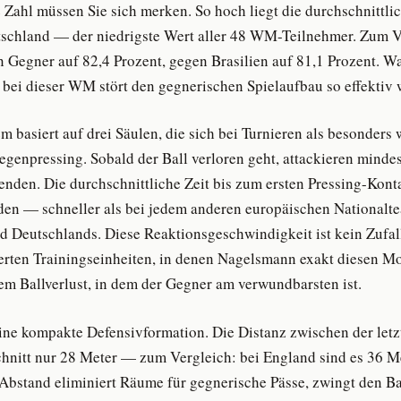
e Zahl müssen Sie sich merken. So hoch liegt die durchschnittli
schland — der niedrigste Wert aller 48 WM-Teilnehmer. Zum V
Gegner auf 82,4 Prozent, gegen Brasilien auf 81,1 Prozent. W
bei dieser WM stört den gegnerischen Spielaufbau so effektiv 
 basiert auf drei Säulen, die sich bei Turnieren als besonders
egenpressing. Sobald der Ball verloren geht, attackieren mindes
enden. Die durchschnittliche Zeit bis zum ersten Pressing-Kont
nden — schneller als bei jedem anderen europäischen Nationalte
d Deutschlands. Diese Reaktionsgeschwindigkeit ist kein Zufal
rten Trainingseinheiten, in denen Nagelsmann exakt diesen Mo
m Ballverlust, in dem der Gegner am verwundbarsten ist.
eine kompakte Defensivformation. Die Distanz zwischen der letz
chnitt nur 28 Meter — zum Vergleich: bei England sind es 36 Me
 Abstand eliminiert Räume für gegnerische Pässe, zwingt den B