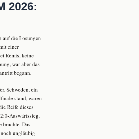
M 2026:
n auf die Losungen
mit einer
wei Remis, keine
bung, war aber das
ntritt begann.
er. Schweden, ein
lfinale stand, waren
ie Reife dieses
2:0-Auswärtssieg,
e brachte. Das
r noch ungläubig