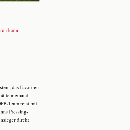
eren kann
tem, das Favoriten
 hätte niemand
DFB-Team reist mit
anns Pressing-
nsieger direkt