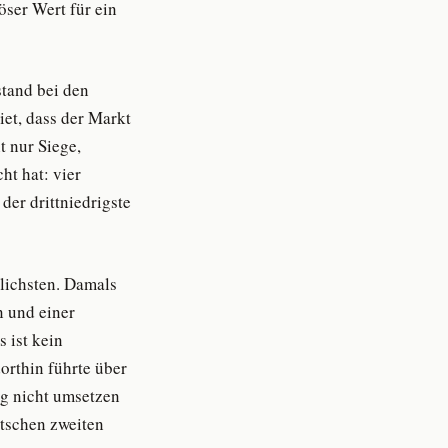
ser Wert für ein
stand bei den
iet, dass der Markt
t nur Siege,
t hat: vier
der drittniedrigste
tlichsten. Damals
n und einer
 ist kein
orthin führte über
ng nicht umsetzen
utschen zweiten