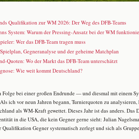
nds Qualifikation zur WM 2026: Der Weg des DFB-Teams
ns System: Warum der Pressing-Ansatz bei der WM funktioni
spieler: Wer das DFB-Team tragen muss
 Spielplan, Gegneranalyse und der geheime Matchplan
nd-Quoten: Wo der Markt das DFB-Team unterschätzt
gnose: Wie weit kommt Deutschland?
 Folge bei einer großen Endrunde — und diesmal mit einem Sys
. Als ich vor neun Jahren begann, Turnierquoten zu analysieren,
schland als WM-Kraft gewettet. Dieses Jahr ist das anders. Das 
entität in die USA, die kein Gegner gerne sieht: Julian Nagelsm
r Qualifikation Gegner systematisch zerlegt und sich als Gruppe