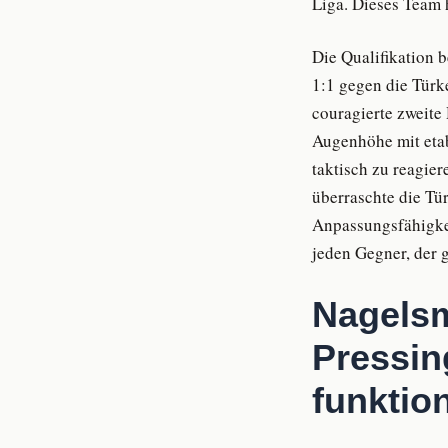
Liga. Dieses Team h
Die Qualifikation 
1:1 gegen die Türk
couragierte zweit
Augenhöhe mit etab
taktisch zu reagier
überraschte die Tü
Anpassungsfähigke
jeden Gegner, der 
Nagels
Pressin
funktio