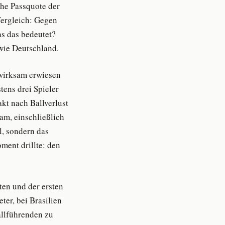
che Passquote der
ergleich: Gegen
as das bedeutet?
wie Deutschland.
 wirksam erwiesen
tens drei Spieler
akt nach Ballverlust
am, einschließlich
l, sondern das
ment drillte: den
ten und der ersten
ter, bei Brasilien
allführenden zu