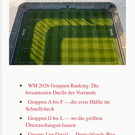
WM 2026 Gruppen Ranking: Die
brisantesten Duelle der Vorrunde
Gruppen A bis F — die erste Hälfte im
Schnellcheck
Gruppen G bis L — wo die größten
Überraschungen lauern
Gruppe J im Detail — Deutschlands Weg