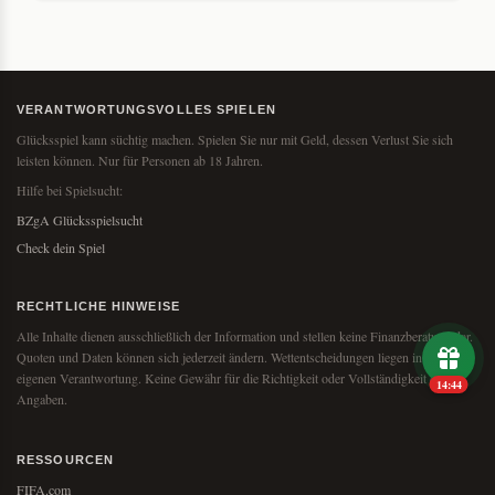
VERANTWORTUNGSVOLLES SPIELEN
Glücksspiel kann süchtig machen. Spielen Sie nur mit Geld, dessen Verlust Sie sich
leisten können. Nur für Personen ab 18 Jahren.
Hilfe bei Spielsucht:
BZgA Glücksspielsucht
Check dein Spiel
RECHTLICHE HINWEISE
Alle Inhalte dienen ausschließlich der Information und stellen keine Finanzberatung dar.
Quoten und Daten können sich jederzeit ändern. Wettentscheidungen liegen in Ihrer
eigenen Verantwortung. Keine Gewähr für die Richtigkeit oder Vollständigkeit der
14:43
Angaben.
RESSOURCEN
FIFA.com