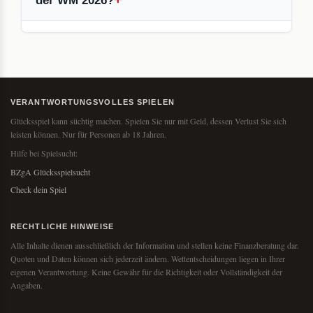
der WM 2026?
VERANTWORTUNGSVOLLES SPIELEN
Glücksspiel kann süchtig machen. Spielen Sie nur mit Geld, dessen Verlust Sie sich
leisten können. Nur für Personen ab 18 Jahren.
Hilfe bei Spielsucht:
BZgA Glücksspielsucht
Check dein Spiel
RECHTLICHE HINWEISE
Alle Inhalte dienen ausschließlich der Information und stellen keine Finanzberatung dar.
Quoten und Daten können sich jederzeit ändern. Wettentscheidungen liegen in Ihrer
eigenen Verantwortung. Keine Gewähr für die Richtigkeit oder Vollständigkeit der
Angaben.