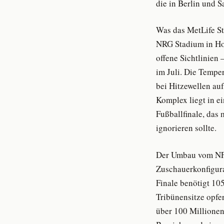
die in Berlin und 
Was das MetLife S
NRG Stadium in Hous
offene Sichtlinien 
im Juli. Die Temper
bei Hitzewellen au
Komplex liegt in e
Fußballfinale, das 
ignorieren sollte.
Der Umbau vom NFL-
Zuschauerkonfigura
Finale benötigt 10
Tribünensitze opfer
über 100 Millionen