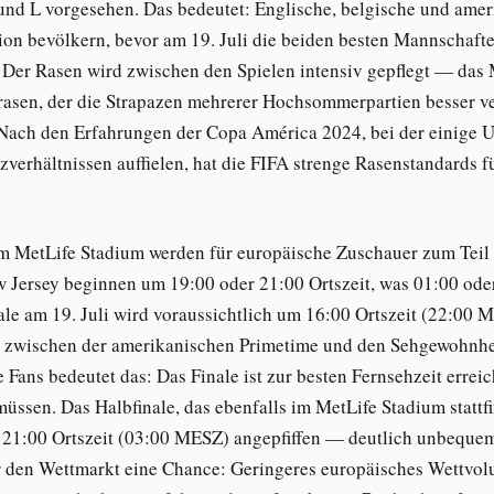
nd L vorgesehen. Das bedeutet: Englische, belgische und amer
ion bevölkern, bevor am 19. Juli die beiden besten Mannschaft
. Der Rasen wird zwischen den Spielen intensiv gepflegt — das
rasen, der die Strapazen mehrerer Hochsommerpartien besser ver
 Nach den Erfahrungen der Copa América 2024, bei der einige U
tzverhältnissen auffielen, hat die FIFA strenge Rasenstandards
m MetLife Stadium werden für europäische Zuschauer zum Teil 
w Jersey beginnen um 19:00 oder 21:00 Ortszeit, was 01:00 od
nale am 19. Juli wird voraussichtlich um 16:00 Ortszeit (22:00 
zwischen der amerikanischen Primetime und den Sehgewohnhe
 Fans bedeutet das: Das Finale ist zur besten Fernsehzeit errei
üssen. Das Halbfinale, das ebenfalls im MetLife Stadium stattfi
 21:00 Ortszeit (03:00 MESZ) angepfiffen — deutlich unbequem
r den Wettmarkt eine Chance: Geringeres europäisches Wettvol