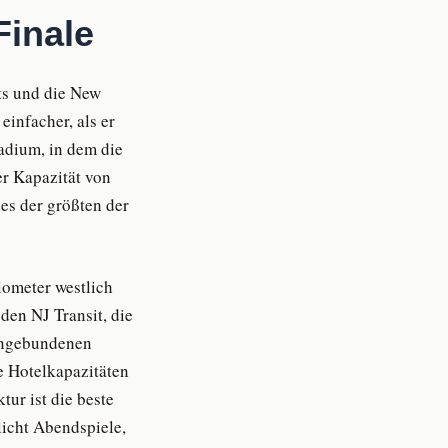
Finale
ts und die New
infacher, als er
tadium, in dem die
er Kapazität von
es der größten der
lometer westlich
en NJ Transit, die
angebundenen
e Hotelkapazitäten
ur ist die beste
licht Abendspiele,