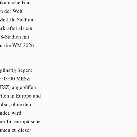
ikanische Fans
en der Welt
 MetLife Stadium
kraftet als ein
S-Stadien mit
 für die WM 2026
günstig liegen:
er 03:00 MESZ
MESZ) angepfiffen
iten in Europa und
chbar, ohne den
ndet, wird
er für europäische
umen zu dieser