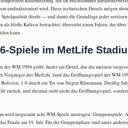
r temporären Rasenheizung, die im Hochsommer paradoxerweise
m umfunktioniert wird. Diese technischen Details mögen abstr
ie Spielqualität direkt — und damit die Grundlage jeder seriöse
 als bloße Kulisse betrachtet, übersieht einen Faktor, der über
iden kann.
-Spiele im MetLife Stadi
n der WM 1994 gräbt, findet ein Detail, das die meisten verges
m Vorgänger des MetLife, fand das Eröffnungsspiel der WM 19
Bolivien, 1:0 durch ein Tor von Jürgen Klinsmann. Dreißig Jahr
t zurück, und diesmal steht nicht das Eröffnungsspiel, sonder
m wird insgesamt acht WM-Spiele austragen: Gruppenspiele, Ac
das Finale am 19. Juli. Für die Gruppenphase sind unter andere