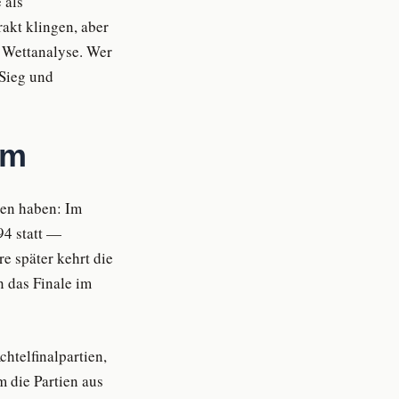
 als
akt klingen, aber
n Wettanalyse. Wer
 Sieg und
um
sen haben: Im
94 statt —
e später kehrt die
n das Finale im
htelfinalpartien,
m die Partien aus