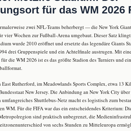
ungsort für das WM 2026 
normalerweise zwei NFL-Teams beherbergt — die New York Gian
ür vier Wochen zur Fußball-Arena umgebaut. Dieser Satz klingt e
tadium wurde 2010 eröffnet und ersetzte das legendäre Giants S
4 drei Gruppenspiele und ein Achtelfinale austrugen. Mit ein
für die WM 2026 ist es das größte Stadion des Turniers und ein
ballformat.
in East Rutherford, im Meadowlands Sports Complex, etwa 13 Ki
undesstaat New Jersey. Die Anbindung an New York City über d
 umfangreiches Shuttlebus-Netz macht es logistisch zum best
en WM. Für die FIFA war das ein entscheidendes Kriterium: Di
Metropolregion sind praktisch unbegrenzt, die Medieninfrastrukt
Zeitzonenunterschied von sechs Stunden zu Mitteleuropa ermög