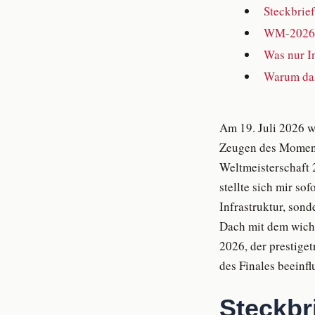
Steckbrie
WM-2026-S
Was nur In
Warum das 
Am 19. Juli 2026 w
Zeugen des Moments,
Weltmeisterschaft 2
stellte sich mir so
Infrastruktur, sond
Dach mit dem wicht
2026, der prestiget
des Finales beeinfl
Steckbr