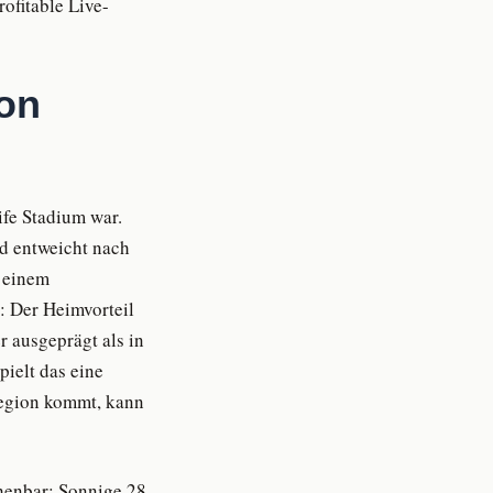
ofitable Live-
ion
fe Stadium war.
nd entweicht nach
n einem
: Der Heimvorteil
r ausgeprägt als in
pielt das eine
Region kommt, kann
chenbar: Sonnige 28