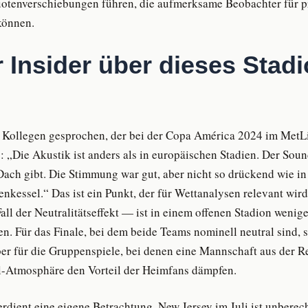
otenverschiebungen führen, die aufmerksame Beobachter für pr
können.
 Insider über dieses Stad
 Kollegen gesprochen, der bei der Copa América 2024 im MetLi
 „Die Akustik ist anders als in europäischen Stadien. Der Sou
 Dach gibt. Die Stimmung war gut, aber nicht so drückend wie i
nkessel.“ Das ist ein Punkt, der für Wettanalysen relevant wird
ll der Neutralitätseffekt — ist in einem offenen Stadion wenige
. Für das Finale, bei dem beide Teams nominell neutral sind, s
ber für die Gruppenspiele, bei denen eine Mannschaft aus der 
l-Atmosphäre den Vorteil der Heimfans dämpfen.
erdient eine eigene Betrachtung. New Jersey im Juli ist unbere