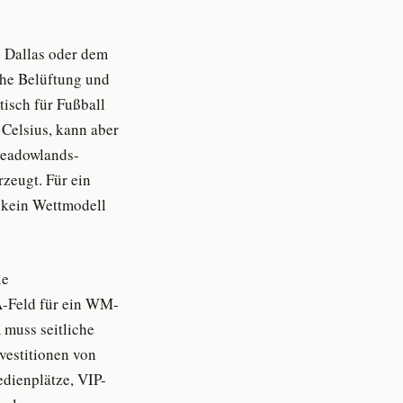
 Dallas oder dem
iche Belüftung und
tisch für Fußball
 Celsius, kann aber
Meadowlands-
zeugt. Für ein
n kein Wettmodell
ie
A-Feld für ein WM-
 muss seitliche
nvestitionen von
edienplätze, VIP-