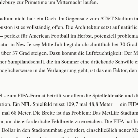
Salzburg zur Primetime um Mitternacht laufen.
tadium nicht hat: ein Dach. Im Gegensatz zum AT&T Stadium in
ton ist es vollständig offen. Die Architektur setzt auf natürl
— perfekt für American Football im Herbst, potenziell problema
atur in New Jersey Mitte Juli liegt durchschnittlich bei 30 Grad
f über 37 Grad steigen. Dazu kommt die Luftfeuchtigkeit: Der 
iner Sumpflandschaft, die im Sommer eine drückende Schwüle er
möglicherweise in die Verlängerung geht, ist das ein Faktor, de
 zum FIFA-Format betrifft vor allem die Spielfeldmaße und d
tion. Ein NFL-Spielfeld misst 109,7 mal 48,8 Meter — ein FIF
5 mal 68 Meter. Die Breite ist das Problem: Das MetLife Stadium
n, um die erforderliche Feldbreite zu erreichen. Die FIFA hat I
 Dollar in den Stadionumbau gefordert, einschließlich neuer M