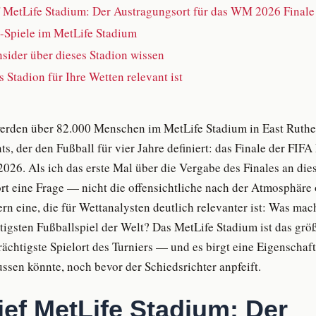
f MetLife Stadium: Der Austragungsort für das WM 2026 Finale
piele im MetLife Stadium
sider über dieses Stadion wissen
Stadion für Ihre Wetten relevant ist
erden über 82.000 Menschen im MetLife Stadium in East Ruther
 der den Fußball für vier Jahre definiert: das Finale der FIFA
026. Als ich das erste Mal über die Vergabe des Finales an dies
fort eine Frage — nicht die offensichtliche nach der Atmosphäre
ern eine, die für Wettanalysten deutlich relevanter ist: Was mac
igsten Fußballspiel der Welt? Das MetLife Stadium ist das gr
rächtigste Spielort des Turniers — und es birgt eine Eigenschaf
ussen könnte, noch bevor der Schiedsrichter anpfeift.
ief MetLife Stadium: Der