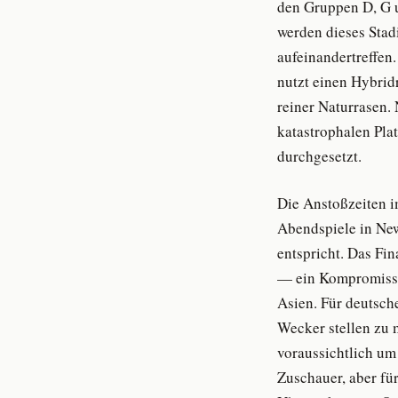
den Gruppen D, G u
werden dieses Stad
aufeinandertreffen
nutzt einen Hybrid
reiner Naturrasen.
katastrophalen Pla
durchgesetzt.
Die Anstoßzeiten i
Abendspiele in Ne
entspricht. Das Fi
— ein Kompromiss 
Asien. Für deutsche
Wecker stellen zu m
voraussichtlich um
Zuschauer, aber fü