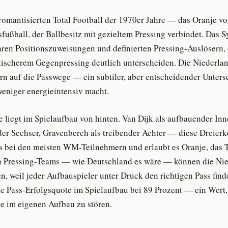
romantisierten Total Football der 1970er Jahre — das Oranje vo
ußball, der Ballbesitz mit gezieltem Pressing verbindet. Das S
aren Positionszuweisungen und definierten Pressing-Auslösern, 
scherem Gegenpressing deutlich unterscheiden. Die Niederlan
rn auf die Passwege — ein subtiler, aber entscheidender Untersc
weniger energieintensiv macht.
e liegt im Spielaufbau von hinten. Van Dijk als aufbauender Inn
der Sechser, Gravenberch als treibender Achter — diese Dreierk
ls bei den meisten WM-Teilnehmern und erlaubt es Oranje, das 
en Pressing-Teams — wie Deutschland es wäre — können die Nie
n, weil jeder Aufbauspieler unter Druck den richtigen Pass finde
ie Pass-Erfolgsquote im Spielaufbau bei 89 Prozent — ein Wert, 
je im eigenen Aufbau zu stören.