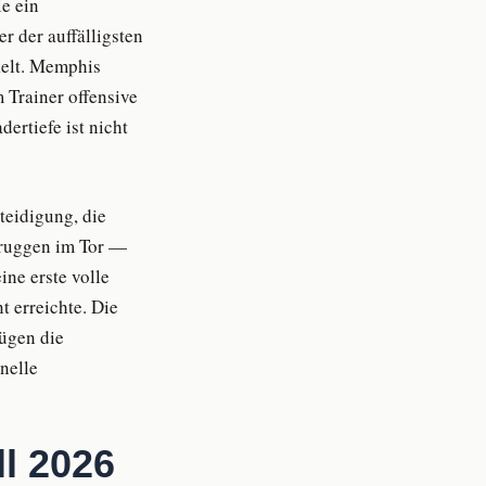
ie ein
r der auffälligsten
kelt. Memphis
 Trainer offensive
ertiefe ist nicht
teidigung, die
rbruggen im Tor —
ine erste volle
 erreichte. Die
fügen die
nelle
ll 2026