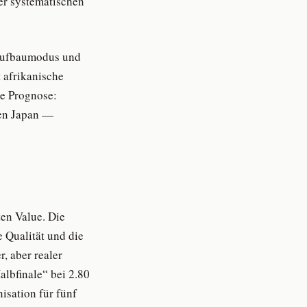
er systematischen
raufbaumodus und
 afrikanische
ne Prognose:
gen Japan —
ten Value. Die
e Qualität und die
, aber realer
albfinale“ bei 2.80
isation für fünf