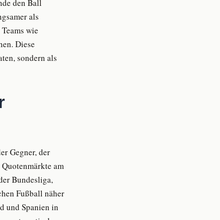
nde den Ball
ngsamer als
n Teams wie
nen. Diese
ten, sondern als
r
der Gegner, der
en Quotenmärkte am
der Bundesliga,
schen Fußball näher
nd und Spanien in