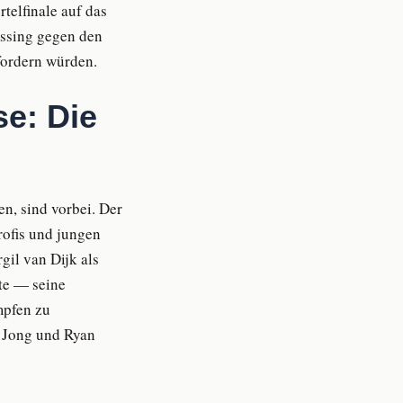
telfinale auf das
essing gegen den
fordern würden.
e: Die
n, sind vorbei. Der
ofis und jungen
gil van Dijk als
lte — seine
mpfen zu
e Jong und Ryan