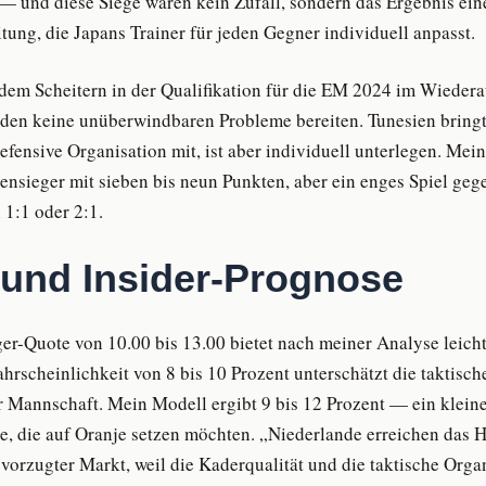
 und diese Siege waren kein Zufall, sondern das Ergebnis ein
tung, die Japans Trainer für jeden Gegner individuell anpasst.
dem Scheitern in der Qualifikation für die EM 2024 im Wiede
den keine unüberwindbaren Probleme bereiten. Tunesien bringt
efensive Organisation mit, ist aber individuell unterlegen. Mei
nsieger mit sieben bis neun Punkten, aber ein enges Spiel ge
 1:1 oder 2:1.
und Insider-Prognose
ger-Quote von 10.00 bis 13.00 bietet nach meiner Analyse leich
rscheinlichkeit von 8 bis 10 Prozent unterschätzt die taktisch
r Mannschaft. Mein Modell ergibt 9 bis 12 Prozent — ein kleiner
e, die auf Oranje setzen möchten. „Niederlande erreichen das H
evorzugter Markt, weil die Kaderqualität und die taktische Organ