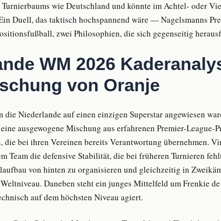
s Turnierbaums wie Deutschland und könnte im Achtel- oder Vier
 Ein Duell, das taktisch hochspannend wäre — Nagelsmanns Pr
ositionsfußball, zwei Philosophien, die sich gegenseitig heraus
ande WM 2026 Kaderanalys
schung von Oranje
en die Niederlande auf einen einzigen Superstar angewiesen ware
t eine ausgewogene Mischung aus erfahrenen Premier-League-Pr
, die bei ihren Vereinen bereits Verantwortung übernehmen. Vir
 Team die defensive Stabilität, die bei früheren Turnieren feh
elaufbau von hinten zu organisieren und gleichzeitig in Zweikä
f Weltniveau. Daneben steht ein junges Mittelfeld um Frenkie d
echnisch auf dem höchsten Niveau agiert.