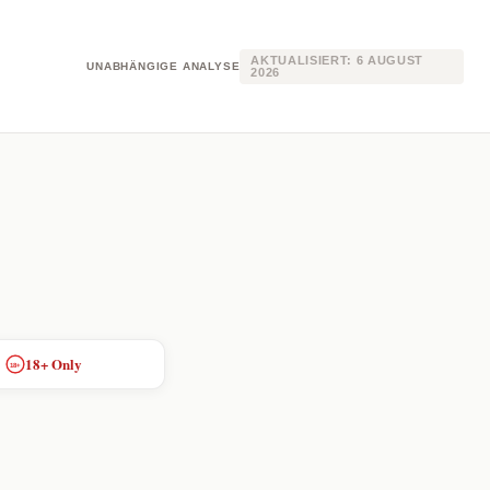
AKTUALISIERT:
6 AUGUST
UNABHÄNGIGE ANALYSE
2026
&
18+ Only
18+