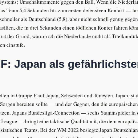
Systems: Umschaltmomente gegen den Ball. Wenn die Niederla
 das Team 5,4 Sekunden bis zum ersten defensiven Kontakt — la
 schneller als Deutschland (5,8), aber nicht schnell genug gege
asilien, die in drei Sekunden einen tödlichen Konter fahren kön
st der Grund, warum ich die Niederlande nicht als Titelkandida
en einstufe.
F: Japan als gefährlichste
effen in Gruppe F auf Japan, Schweden und Tunesien. Japan ist 
Sorgen bereiten sollte — und der Gegner, den die europäisch
ätzen. Japans Bundesliga-Connection — sechs Stammspieler in 
r League — bringt eine taktische Qualität mit, die dem europäi
n asiatischen Teams. Bei der WM 2022 besiegte Japan Deutschla