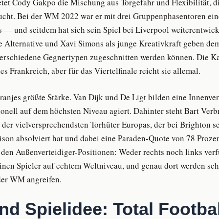
etet Cody Gakpo die Mischung aus Torgefahr und Flexibilität, d
ucht. Bei der WM 2022 war er mit drei Gruppenphasentoren eine
rs — und seitdem hat sich sein Spiel bei Liverpool weiterentwic
e Alternative und Xavi Simons als junge Kreativkraft geben dem
verschiedene Gegnertypen zugeschnitten werden können. Die Kad
s Frankreich, aber für das Viertelfinale reicht sie allemal.
ranjes größte Stärke. Van Dijk und De Ligt bilden eine Innenver
ionell auf dem höchsten Niveau agiert. Dahinter steht Bart Ve
 der vielversprechendsten Torhüter Europas, der bei Brighton se
son absolviert hat und dabei eine Paraden-Quote von 78 Prozent
 den Außenverteidiger-Positionen: Weder rechts noch links ver
inen Spieler auf echtem Weltniveau, und genau dort werden sch
der WM angreifen.
nd Spielidee: Total Footba