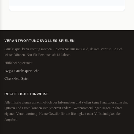
VERANTWORTUNGSVOLLES SPIELEN
Glücksspiel kann süchtig machen. Spielen Sie nur mit Geld, dessen Verlust Sie sich
leisten können. Nur für Personen ab 18 Jahren.
Hilfe bei Spielsucht:
BZgA Glücksspielsucht
Check dein Spiel
RECHTLICHE HINWEISE
Alle Inhalte dienen ausschließlich der Information und stellen keine Finanzberatung dar.
Quoten und Daten können sich jederzeit ändern. Wettentscheidungen liegen in Ihrer
eigenen Verantwortung. Keine Gewähr für die Richtigkeit oder Vollständigkeit der
Angaben.