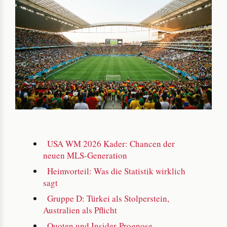
USA WM 2026 Kader: Chancen der
neuen MLS-Generation
Heimvorteil: Was die Statistik wirklich
sagt
Gruppe D: Türkei als Stolperstein,
Australien als Pflicht
Quoten und Insider-Prognose