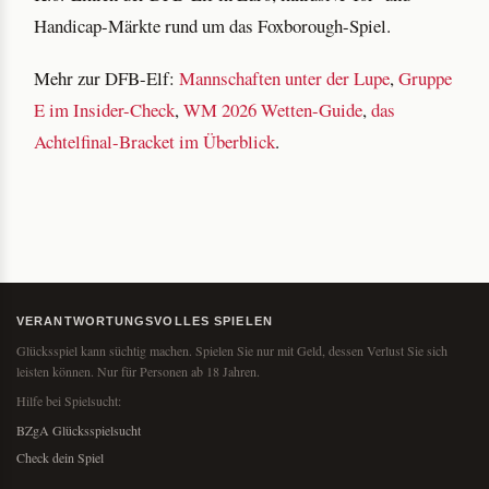
Handicap-Märkte rund um das Foxborough-Spiel.
Mehr zur DFB-Elf:
Mannschaften unter der Lupe
,
Gruppe
E im Insider-Check
,
WM 2026 Wetten-Guide
,
das
Achtelfinal-Bracket im Überblick
.
VERANTWORTUNGSVOLLES SPIELEN
Glücksspiel kann süchtig machen. Spielen Sie nur mit Geld, dessen Verlust Sie sich
leisten können. Nur für Personen ab 18 Jahren.
Hilfe bei Spielsucht:
BZgA Glücksspielsucht
Check dein Spiel