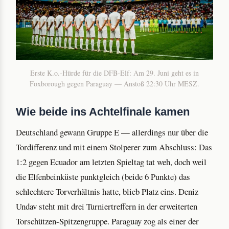
Erste K.o.-Hürde für die DFB-Elf: Am 29. Juni geht es in
Foxborough gegen Paraguay — Anstoß 22:30 Uhr MESZ.
Wie beide ins Achtelfinale kamen
Deutschland gewann Gruppe E — allerdings nur über die
Tordifferenz und mit einem Stolperer zum Abschluss: Das
1:2 gegen Ecuador am letzten Spieltag tat weh, doch weil
die Elfenbeinküste punktgleich (beide 6 Punkte) das
schlechtere Torverhältnis hatte, blieb Platz eins. Deniz
Undav steht mit drei Turniertreffern in der erweiterten
Torschützen-Spitzengruppe. Paraguay zog als einer der