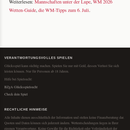
Weiterlesen:
Mannschaften unter der Lupe
,
WM 2026
Wetten-Guide
,
die WM-Tipps zum 6. Juli
.
VERANTWORTUNGSVOLLES SPIELEN
Glücksspiel kann süchtig machen. Spielen Sie nur mit Geld, dessen Verlust Sie sich
leisten können. Nur für Personen ab 18 Jahren.
Hilfe bei Spielsucht:
BZgA Glücksspielsucht
Check dein Spiel
RECHTLICHE HINWEISE
Alle Inhalte dienen ausschließlich der Information und stellen keine Finanzberatung dar.
Quoten und Daten können sich jederzeit ändern. Wettentscheidungen liegen in Ihrer
eigenen Verantwortung. Keine Gewähr für die Richtigkeit oder Vollständigkeit der