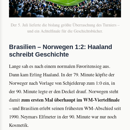
Der 5. Juli lieferte die bislang größte Überraschung des Turniers –
und ein Achtelfinale für die Geschichtsbücher.
Brasilien – Norwegen 1:2: Haaland
schreibt Geschichte
Lange sah es nach einem normalen Favoritensieg aus.
Dann kam Erling Haaland. In der 79. Minute köpfte der
Norweger nach Vorlage von Schjelderup zum 1:0 ein, in
der 90. Minute legte er den Deckel drauf. Norwegen steht
zum ersten Mal überhaupt im WM-Viertelfinale
damit
– und Brasilien erlebt seinen frühesten WM-Abschied seit
1990. Neymars Elfmeter in der 90. Minute war nur noch
Kosmetik.