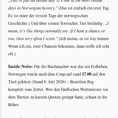
„This is just an insane day. It’s one of the most insane
days in Norwegian history."
(Das ist einfach ein irrer Tag.
Es ist einer der irrsten Tage der norwegischen
Geschichte.) Und über seinen Torriecher, fast beiläufig:
„I
mean, it’s like things normally are. If I have a chance or
two, then very often I score."
(Ich meine, es ist wie immer.
Wenn ich ein, zwei Chancen bekomme, dann treffe ich sehr
oft.)
Inside-Notiz:
Für die Buchmacher war das ein Erdbeben.
17.00
Norwegen wurde nach dem Coup auf rund
auf den
Titel gekürzt (Stand 6. Juli 2026) – Brasilien flog
komplett vom Zettel. Wer den fünffachen Weltmeister vor
dem Turnier zu kurzen Quoten getippt hatte, schaut in die
Röhre.