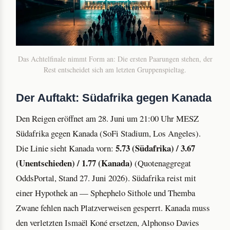
Das Achtelfinale nimmt Form an: Die ersten Paarungen stehen, der
Rest entscheidet sich am letzten Gruppenspieltag.
Der Auftakt: Südafrika gegen Kanada
Den Reigen eröffnet am 28. Juni um 21:00 Uhr MESZ
Südafrika gegen Kanada (SoFi Stadium, Los Angeles).
5.73 (Südafrika) / 3.67
Die Linie sieht Kanada vorn:
(Unentschieden) / 1.77 (Kanada)
(Quotenaggregat
OddsPortal, Stand 27. Juni 2026). Südafrika reist mit
einer Hypothek an — Sphephelo Sithole und Themba
Zwane fehlen nach Platzverweisen gesperrt. Kanada muss
den verletzten Ismaël Koné ersetzen, Alphonso Davies