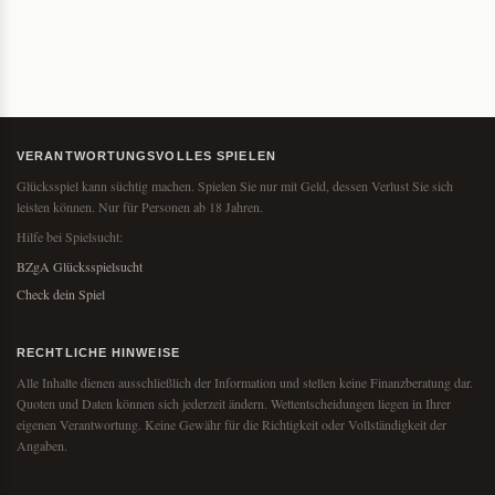
VERANTWORTUNGSVOLLES SPIELEN
Glücksspiel kann süchtig machen. Spielen Sie nur mit Geld, dessen Verlust Sie sich
leisten können. Nur für Personen ab 18 Jahren.
Hilfe bei Spielsucht:
BZgA Glücksspielsucht
Check dein Spiel
RECHTLICHE HINWEISE
Alle Inhalte dienen ausschließlich der Information und stellen keine Finanzberatung dar.
Quoten und Daten können sich jederzeit ändern. Wettentscheidungen liegen in Ihrer
eigenen Verantwortung. Keine Gewähr für die Richtigkeit oder Vollständigkeit der
Angaben.