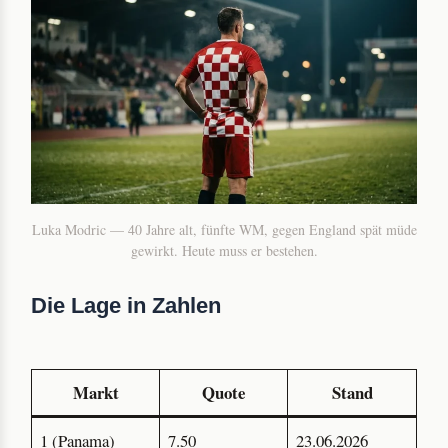
Luka Modric — 40 Jahre alt, fünfte WM, gegen England spät müde
gewirkt. Heute muss er bestehen.
Die Lage in Zahlen
Markt
Quote
Stand
1 (Panama)
7.50
23.06.2026