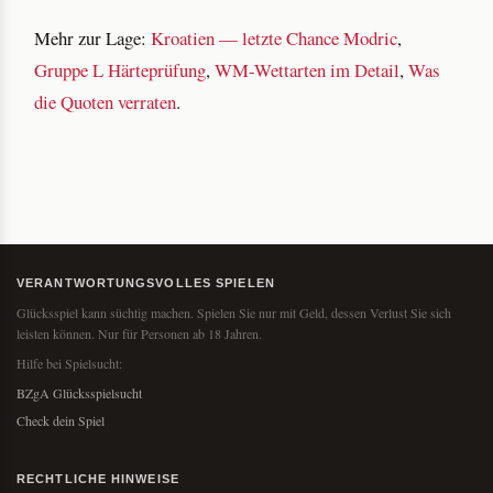
Mehr zur Lage:
Kroatien — letzte Chance Modric
,
Gruppe L Härteprüfung
,
WM-Wettarten im Detail
,
Was
die Quoten verraten
.
VERANTWORTUNGSVOLLES SPIELEN
Glücksspiel kann süchtig machen. Spielen Sie nur mit Geld, dessen Verlust Sie sich
leisten können. Nur für Personen ab 18 Jahren.
Hilfe bei Spielsucht:
BZgA Glücksspielsucht
Check dein Spiel
RECHTLICHE HINWEISE