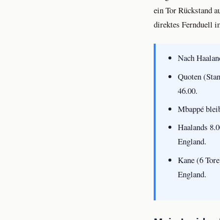
ein Tor Rückstand a
direktes Fernduell i
Nach Haaland
Quoten (Stan
46.00.
Mbappé bleib
Haalands 8.0
England.
Kane (6 Tore
England.