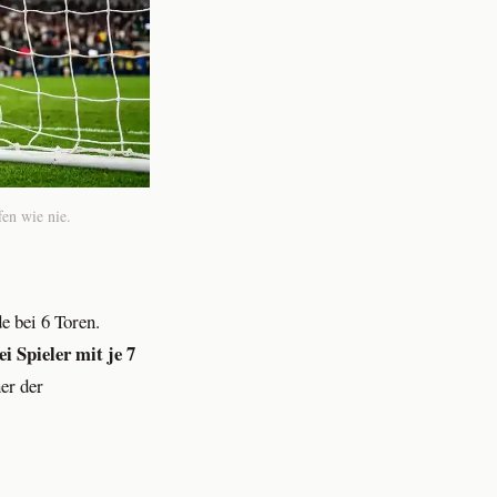
fen wie nie.
e bei 6 Toren.
ei Spieler mit je 7
er der