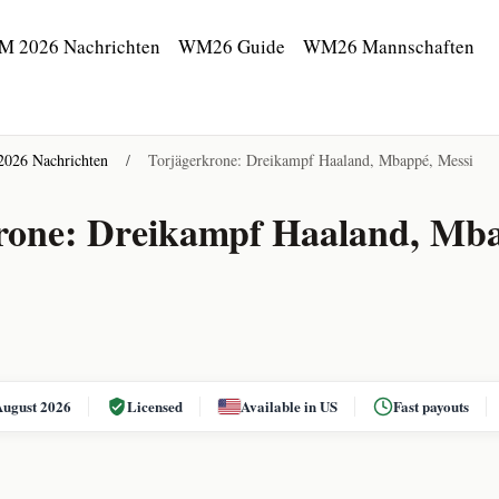
M 2026 Nachrichten
WM26 Guide
WM26 Mannschaften
026 Nachrichten
/
Torjägerkrone: Dreikampf Haaland, Mbappé, Messi
rone: Dreikampf Haaland, Mb
August 2026
Licensed
Available in US
Fast payouts