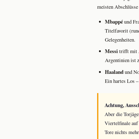
meisten Abschlüsse 
Mbappé
und Fra
Titelfavorit (ru
Gelegenheiten.
Messi
trifft mit
Argentinien ist z
Haaland
und Nor
Ein hartes Los –
Achtung, Aussch
Aber die Torjäge
Viertelfinale au
Tore nichts mehr