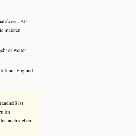
alifiziert. Als
ie meisten
geht es weiter –
Juli auf England.
randheiß ist.
en im
lfen auch sieben