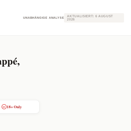
AKTUALISIERT:
6 AUGUST
UNABHÄNGIGE ANALYSE
2026
appé,
18+ Only
18+