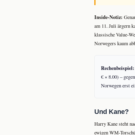
Inside-Notiz:
Genau
am 11. Juli ärgern k
klassische Value-Wet
Norwegers kaum abbil
Rechenbeispiel:
€ × 8.00) – gege
Norwegen erst e
Und Kane?
Harry Kane steht na
ewigen WM-Torschütz