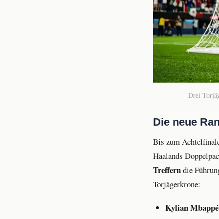
Drei Torjäg
Die neue Ran
Bis zum Achtelfinal
Haalands Doppelpack 
Treffern
die Führung
Torjägerkrone:
Kylian Mbappé (