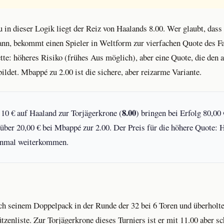
 in dieser Logik liegt der Reiz von Haalands 8.00. Wer glaubt, da
ann, bekommt einen Spieler in Weltform zur vierfachen Quote des Fav
te: höheres Risiko (frühes Aus möglich), aber eine Quote, die den 
det. Mbappé zu 2.00 ist die sichere, aber reizarme Variante.
8.00
10 € auf Haaland zur Torjägerkrone (
) bringen bei Erfolg 80,00
nüber 20,00 € bei Mbappé zur 2.00. Der Preis für die höhere Quote:
inmal weiterkommen.
ch seinem Doppelpack in der Runde der 32 bei 6 Toren und überholte
enliste. Zur Torjägerkrone dieses Turniers ist er mit 11.00 aber s