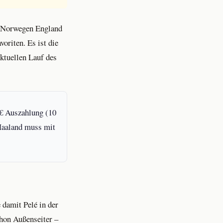
ss Norwegen England
oriten. Es ist die
aktuellen Lauf des
 € Auszahlung (10
 Haaland muss mit
 damit Pelé in der
chon Außenseiter –